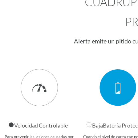
CUÁDRUP
P
Alerta emite un pitido c
Velocidad Controlable
BajaBatería Protec
Para prevenir las lesiones causadas por
Cuando el nivel de carga cae p